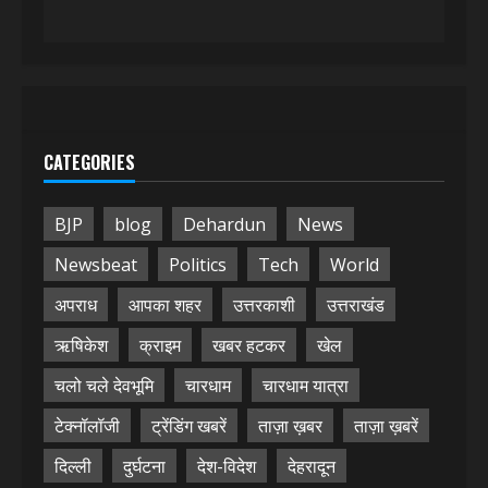
CATEGORIES
BJP
blog
Dehardun
News
Newsbeat
Politics
Tech
World
अपराध
आपका शहर
उत्तरकाशी
उत्तराखंड
ऋषिकेश
क्राइम
खबर हटकर
खेल
चलो चले देवभूमि
चारधाम
चारधाम यात्रा
टेक्नॉलॉजी
ट्रेंडिंग खबरें
ताज़ा ख़बर
ताज़ा ख़बरें
दिल्ली
दुर्घटना
देश-विदेश
देहरादून