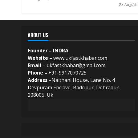
August 
ABOUT US
Founder – INDRA
Website –
www.ukfastkhabar.com
Email –
ukfastkhabar@gmail.com
Phone –
+91-9917070725
Address –
Naithani House, Lane No. 4
Devpuram Enclave, Badripur, Dehradun,
208005, Uk