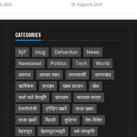
8, 2026
August 8, 2026
CATEGORIES
BJP
blog
Dehardun
News
Newsbeat
Politics
Tech
World
अपराध
आपका शहर
उत्तरकाशी
उत्तराखंड
ऋषिकेश
क्राइम
खबर हटकर
खेल
चलो चले देवभूमि
चारधाम
चारधाम यात्रा
टेक्नॉलॉजी
ट्रेंडिंग खबरें
ताज़ा ख़बर
ताज़ा ख़बरें
दिल्ली
दुर्घटना
देश-विदेश
देहरादून
देहरादून/मसूरी
धर्म-संस्कृति