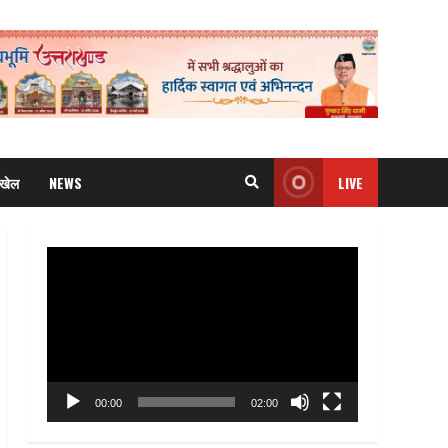
खेल
NEWS
LIVE
Video
Player
00:00
02:00