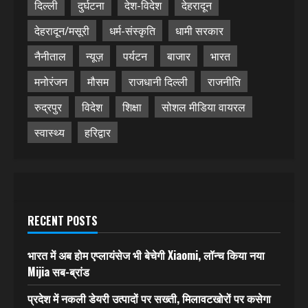
दिल्ली
दुर्घटना
देश-विदेश
देहरादून
देहरादून/मसूरी
धर्म-संस्कृति
धामी सरकार
नैनीताल
न्यूज़
पर्यटन
बाजार
भारत
मनोरंजन
मौसम
राजधानी दिल्ली
राजनीति
रुद्रपुर
विदेश
शिक्षा
सोशल मीडिया वायरल
स्वास्थ्य
हरिद्वार
RECENT POSTS
भारत में अब होम एप्लायंसेज भी बेचेगी Xiaomi, लॉन्च किया नया
Mijia सब-ब्रांड
प्रदेश में नकली डेयरी उत्पादों पर सख्ती, मिलावटखोरों पर कसेगा