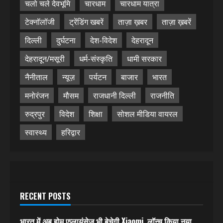
चलो चले देवभूमि
चारधाम
चारधाम यात्रा
टेक्नॉलॉजी
ट्रेंडिंग खबरें
ताज़ा ख़बर
ताज़ा ख़बरें
दिल्ली
दुर्घटना
देश-विदेश
देहरादून
देहरादून/मसूरी
धर्म-संस्कृति
धामी सरकार
नैनीताल
न्यूज़
पर्यटन
बाजार
भारत
मनोरंजन
मौसम
राजधानी दिल्ली
राजनीति
रुद्रपुर
विदेश
शिक्षा
सोशल मीडिया वायरल
स्वास्थ्य
हरिद्वार
RECENT POSTS
भारत में अब होम एप्लायंसेज भी बेचेगी Xiaomi, लॉन्च किया नया