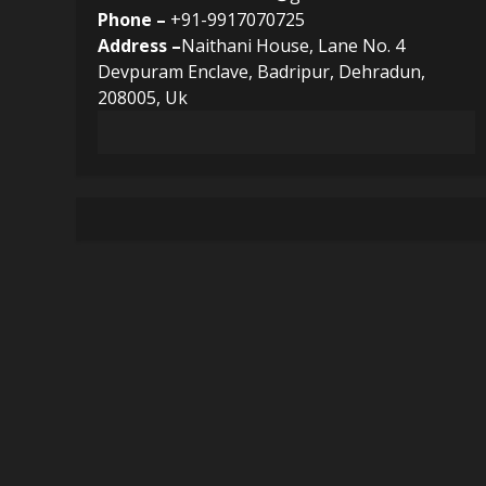
Phone –
+91-9917070725
Address –
Naithani House, Lane No. 4
Devpuram Enclave, Badripur, Dehradun,
208005, Uk