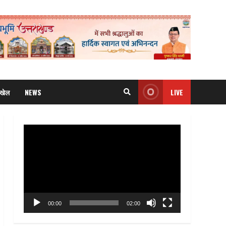
खेल
NEWS
LIVE
Video
Player
00:00
02:00