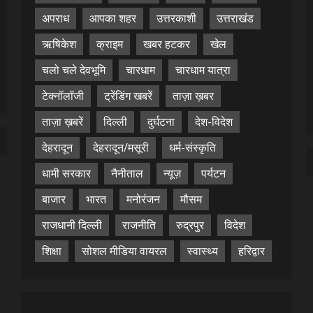
अपराध
आपका शहर
उत्तरकाशी
उत्तराखंड
ऋषिकेश
क्राइम
खबर हटकर
खेल
चलो चले देवभूमि
चारधाम
चारधाम यात्रा
टेक्नॉलॉजी
ट्रेंडिंग खबरें
ताज़ा ख़बर
ताज़ा ख़बरें
दिल्ली
दुर्घटना
देश-विदेश
देहरादून
देहरादून/मसूरी
धर्म-संस्कृति
धामी सरकार
नैनीताल
न्यूज़
पर्यटन
बाजार
भारत
मनोरंजन
मौसम
राजधानी दिल्ली
राजनीति
रुद्रपुर
विदेश
शिक्षा
सोशल मीडिया वायरल
स्वास्थ्य
हरिद्वार