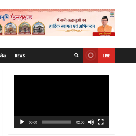
खेल
NEWS
LIVE
Video
Player
00:00
02:00