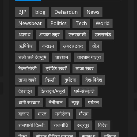
BJP
blog
Dehardun
News
Newsbeat
Politics
Tech
World
अपराध
आपका शहर
उत्तरकाशी
उत्तराखंड
ऋषिकेश
क्राइम
खबर हटकर
खेल
चलो चले देवभूमि
चारधाम
चारधाम यात्रा
टेक्नॉलॉजी
ट्रेंडिंग खबरें
ताज़ा ख़बर
ताज़ा ख़बरें
दिल्ली
दुर्घटना
देश-विदेश
देहरादून
देहरादून/मसूरी
धर्म-संस्कृति
धामी सरकार
नैनीताल
न्यूज़
पर्यटन
बाजार
भारत
मनोरंजन
मौसम
राजधानी दिल्ली
राजनीति
रुद्रपुर
विदेश
शिक्षा
सोशल मीडिया वायरल
स्वास्थ्य
हरिद्वार