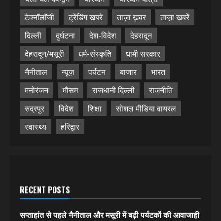
टेक्नॉलॉजी
ट्रेंडिंग खबरें
ताज़ा ख़बर
ताज़ा ख़बरें
दिल्ली
दुर्घटना
देश-विदेश
देहरादून
देहरादून/मसूरी
धर्म-संस्कृति
धामी सरकार
नैनीताल
न्यूज़
पर्यटन
बाजार
भारत
मनोरंजन
मौसम
राजधानी दिल्ली
राजनीति
रुद्रपुर
विदेश
शिक्षा
सोशल मीडिया वायरल
स्वास्थ्य
हरिद्वार
RECENT POSTS
सप्ताहांत से पहले नैनीताल और मसूरी में बढ़ी पर्यटकों की आवाजाही