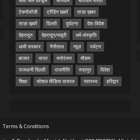
चलो चले देवभूमि
चारधाम
चारधाम यात्रा
टेक्नॉलॉजी
ट्रेंडिंग खबरें
ताज़ा ख़बर
ताज़ा ख़बरें
दिल्ली
दुर्घटना
देश-विदेश
देहरादून
देहरादून/मसूरी
धर्म-संस्कृति
धामी सरकार
नैनीताल
न्यूज़
पर्यटन
बाजार
भारत
मनोरंजन
मौसम
राजधानी दिल्ली
राजनीति
रुद्रपुर
विदेश
शिक्षा
सोशल मीडिया वायरल
स्वास्थ्य
हरिद्वार
Terms & Conditions