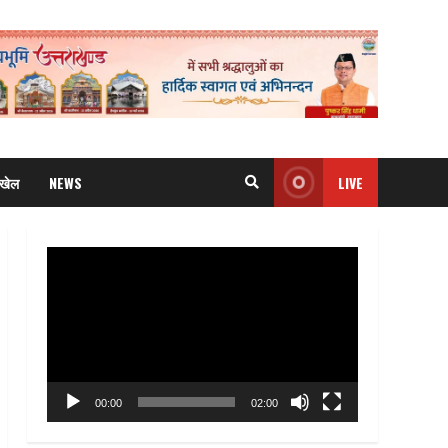
खेल
NEWS
LIVE
Video
Player
00:00
02:00