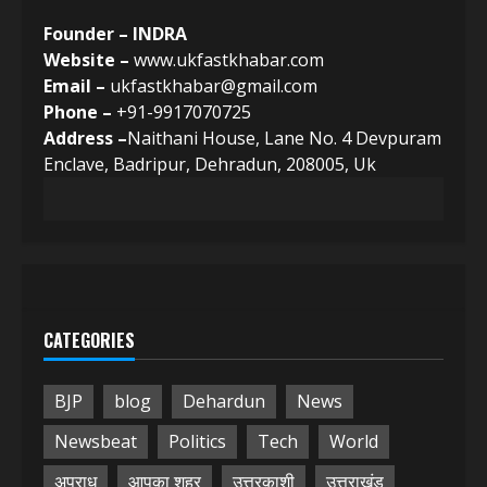
Founder – INDRA
Website –
www.ukfastkhabar.com
Email –
ukfastkhabar@gmail.com
Phone –
+91-9917070725
Address –
Naithani House, Lane No. 4 Devpuram
Enclave, Badripur, Dehradun, 208005, Uk
CATEGORIES
BJP
blog
Dehardun
News
Newsbeat
Politics
Tech
World
अपराध
आपका शहर
उत्तरकाशी
उत्तराखंड