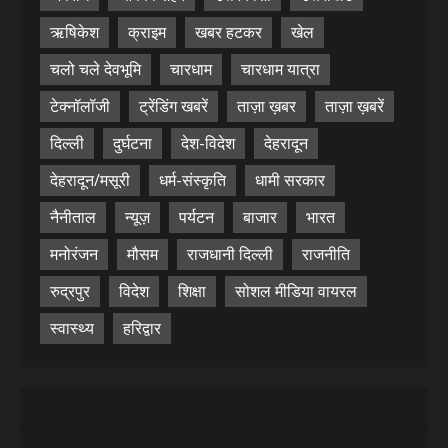
ऋषिकेश
क्राइम
खबर हटकर
खेल
चलो चले देवभूमि
चारधाम
चारधाम यात्रा
टेक्नॉलॉजी
ट्रेंडिंग खबरें
ताज़ा ख़बर
ताज़ा ख़बरें
दिल्ली
दुर्घटना
देश-विदेश
देहरादून
देहरादून/मसूरी
धर्म-संस्कृति
धामी सरकार
नैनीताल
न्यूज़
पर्यटन
बाजार
भारत
मनोरंजन
मौसम
राजधानी दिल्ली
राजनीति
रुद्रपुर
विदेश
शिक्षा
सोशल मीडिया वायरल
स्वास्थ्य
हरिद्वार