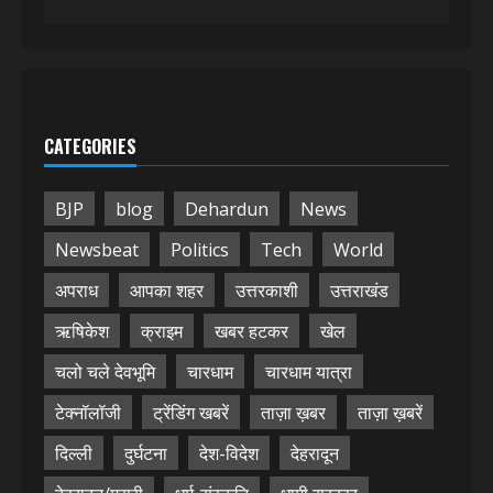
CATEGORIES
BJP
blog
Dehardun
News
Newsbeat
Politics
Tech
World
अपराध
आपका शहर
उत्तरकाशी
उत्तराखंड
ऋषिकेश
क्राइम
खबर हटकर
खेल
चलो चले देवभूमि
चारधाम
चारधाम यात्रा
टेक्नॉलॉजी
ट्रेंडिंग खबरें
ताज़ा ख़बर
ताज़ा ख़बरें
दिल्ली
दुर्घटना
देश-विदेश
देहरादून