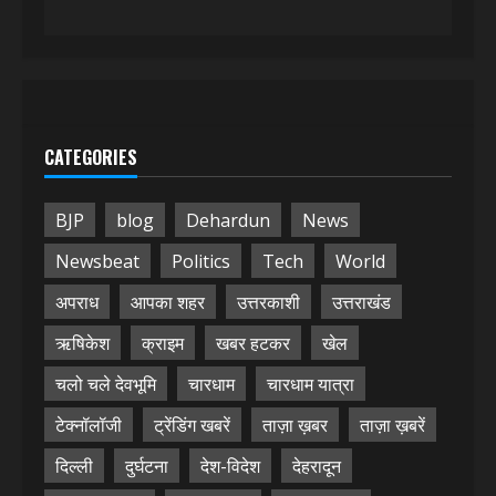
CATEGORIES
BJP
blog
Dehardun
News
Newsbeat
Politics
Tech
World
अपराध
आपका शहर
उत्तरकाशी
उत्तराखंड
ऋषिकेश
क्राइम
खबर हटकर
खेल
चलो चले देवभूमि
चारधाम
चारधाम यात्रा
टेक्नॉलॉजी
ट्रेंडिंग खबरें
ताज़ा ख़बर
ताज़ा ख़बरें
दिल्ली
दुर्घटना
देश-विदेश
देहरादून