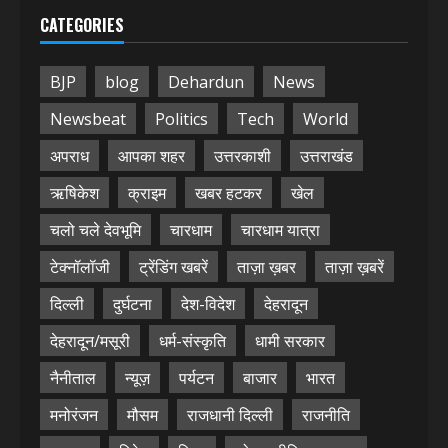
CATEGORIES
BJP
blog
Dehardun
News
Newsbeat
Politics
Tech
World
अपराध
आपका शहर
उत्तरकाशी
उत्तराखंड
ऋषिकेश
क्राइम
खबर हटकर
खेल
चलो चले देवभूमि
चारधाम
चारधाम यात्रा
टेक्नॉलॉजी
ट्रेंडिंग खबरें
ताज़ा ख़बर
ताज़ा ख़बरें
दिल्ली
दुर्घटना
देश-विदेश
देहरादून
देहरादून/मसूरी
धर्म-संस्कृति
धामी सरकार
नैनीताल
न्यूज़
पर्यटन
बाजार
भारत
मनोरंजन
मौसम
राजधानी दिल्ली
राजनीति