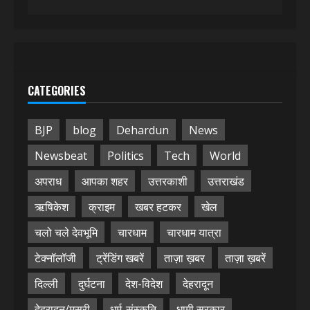
CATEGORIES
BJP
blog
Dehardun
News
Newsbeat
Politics
Tech
World
अपराध
आपका शहर
उत्तरकाशी
उत्तराखंड
ऋषिकेश
क्राइम
खबर हटकर
खेल
चलो चले देवभूमि
चारधाम
चारधाम यात्रा
टेक्नॉलॉजी
ट्रेंडिंग खबरें
ताज़ा ख़बर
ताज़ा ख़बरें
दिल्ली
दुर्घटना
देश-विदेश
देहरादून
देहरादून/मसूरी
धर्म-संस्कृति
धामी सरकार