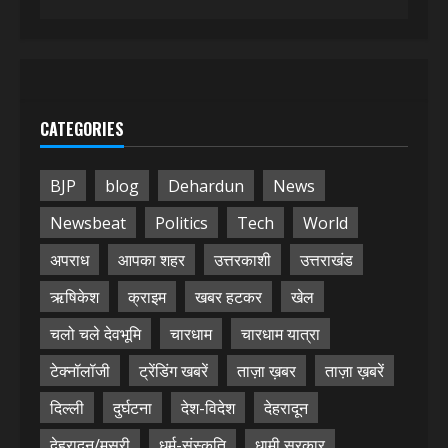
CATEGORIES
BJP
blog
Dehardun
News
Newsbeat
Politics
Tech
World
अपराध
आपका शहर
उत्तरकाशी
उत्तराखंड
ऋषिकेश
क्राइम
खबर हटकर
खेल
चलो चले देवभूमि
चारधाम
चारधाम यात्रा
टेक्नॉलॉजी
ट्रेंडिंग खबरें
ताज़ा ख़बर
ताज़ा ख़बरें
दिल्ली
दुर्घटना
देश-विदेश
देहरादून
देहरादून/मसूरी
धर्म-संस्कृति
धामी सरकार