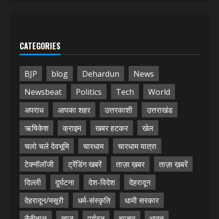
CATEGORIES
BJP
blog
Dehardun
News
Newsbeat
Politics
Tech
World
अपराध
आपका शहर
उत्तरकाशी
उत्तराखंड
ऋषिकेश
क्राइम
खबर हटकर
खेल
चलो चले देवभूमि
चारधाम
चारधाम यात्रा
टेक्नॉलॉजी
ट्रेंडिंग खबरें
ताज़ा ख़बर
ताज़ा ख़बरें
दिल्ली
दुर्घटना
देश-विदेश
देहरादून
देहरादून/मसूरी
धर्म-संस्कृति
धामी सरकार
नैनीताल
न्यूज़
पर्यटन
बाजार
भारत