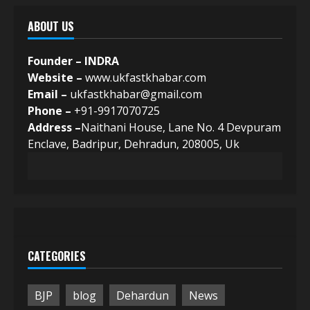
ABOUT US
Founder – INDRA
Website –
www.ukfastkhabar.com
Email –
ukfastkhabar@gmail.com
Phone –
+91-9917070725
Address –
Naithani House, Lane No. 4 Devpuram
Enclave, Badripur, Dehradun, 208005, Uk
CATEGORIES
BJP
blog
Dehardun
News