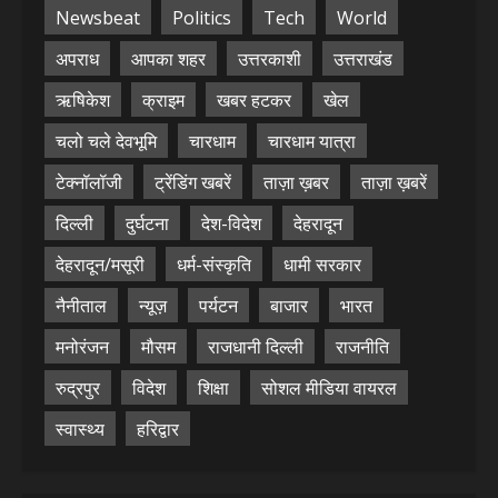
Newsbeat
Politics
Tech
World
अपराध
आपका शहर
उत्तरकाशी
उत्तराखंड
ऋषिकेश
क्राइम
खबर हटकर
खेल
चलो चले देवभूमि
चारधाम
चारधाम यात्रा
टेक्नॉलॉजी
ट्रेंडिंग खबरें
ताज़ा ख़बर
ताज़ा ख़बरें
दिल्ली
दुर्घटना
देश-विदेश
देहरादून
देहरादून/मसूरी
धर्म-संस्कृति
धामी सरकार
नैनीताल
न्यूज़
पर्यटन
बाजार
भारत
मनोरंजन
मौसम
राजधानी दिल्ली
राजनीति
रुद्रपुर
विदेश
शिक्षा
सोशल मीडिया वायरल
स्वास्थ्य
हरिद्वार