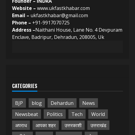
Founder – INDRA
Website –
www.ukfastkhabar.com
Email –
ukfastkhabar@gmail.com
Phone –
+91-9917070725
Address –
Naithani House, Lane No. 4 Devpuram
Enclave, Badripur, Dehradun, 208005, Uk
CATEGORIES
BJP
blog
Dehardun
News
Newsbeat
Politics
Tech
World
अपराध
आपका शहर
उत्तरकाशी
उत्तराखंड