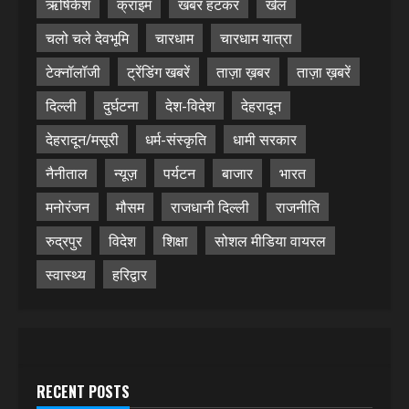
ऋषिकेश
क्राइम
खबर हटकर
खेल
चलो चले देवभूमि
चारधाम
चारधाम यात्रा
टेक्नॉलॉजी
ट्रेंडिंग खबरें
ताज़ा ख़बर
ताज़ा ख़बरें
दिल्ली
दुर्घटना
देश-विदेश
देहरादून
देहरादून/मसूरी
धर्म-संस्कृति
धामी सरकार
नैनीताल
न्यूज़
पर्यटन
बाजार
भारत
मनोरंजन
मौसम
राजधानी दिल्ली
राजनीति
रुद्रपुर
विदेश
शिक्षा
सोशल मीडिया वायरल
स्वास्थ्य
हरिद्वार
RECENT POSTS