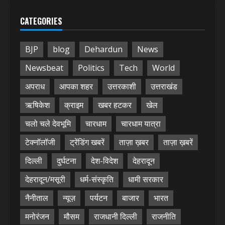
CATEGORIES
BJP
blog
Dehardun
News
Newsbeat
Politics
Tech
World
अपराध
आपका शहर
उत्तरकाशी
उत्तराखंड
ऋषिकेश
क्राइम
खबर हटकर
खेल
चलो चले देवभूमि
चारधाम
चारधाम यात्रा
टेक्नॉलॉजी
ट्रेंडिंग खबरें
ताज़ा ख़बर
ताज़ा ख़बरें
दिल्ली
दुर्घटना
देश-विदेश
देहरादून
देहरादून/मसूरी
धर्म-संस्कृति
धामी सरकार
नैनीताल
न्यूज़
पर्यटन
बाजार
भारत
मनोरंजन
मौसम
राजधानी दिल्ली
राजनीति