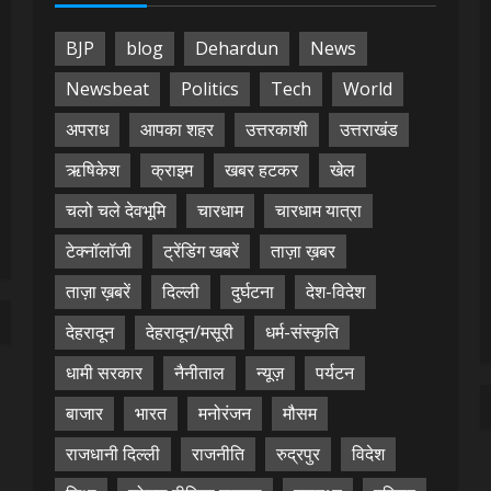
BJP
blog
Dehardun
News
Newsbeat
Politics
Tech
World
अपराध
आपका शहर
उत्तरकाशी
उत्तराखंड
ऋषिकेश
क्राइम
खबर हटकर
खेल
चलो चले देवभूमि
चारधाम
चारधाम यात्रा
टेक्नॉलॉजी
ट्रेंडिंग खबरें
ताज़ा ख़बर
ताज़ा ख़बरें
दिल्ली
दुर्घटना
देश-विदेश
देहरादून
देहरादून/मसूरी
धर्म-संस्कृति
धामी सरकार
नैनीताल
न्यूज़
पर्यटन
बाजार
भारत
मनोरंजन
मौसम
राजधानी दिल्ली
राजनीति
रुद्रपुर
विदेश