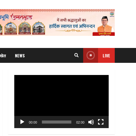
खेल
NEWS
LIVE
Video
Player
00:00
02:00