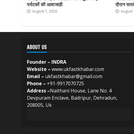
पर्यटकों की आवाजाही
दौरान सतर्क
August 7, 2026
August 
ABOUT US
Founder – INDRA
Website –
www.ukfastkhabar.com
Email –
ukfastkhabar@gmail.com
Phone –
+91-9917070725
Address –
Naithani House, Lane No. 4
Devpuram Enclave, Badripur, Dehradun,
208005, Uk