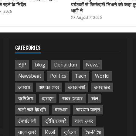
 रहने के निर्देश
पर्यटकों से जिम्मेदारी निभाने को कहा मु
धामी ने
7, 2026
August 7, 2026
CATEGORIES
BJP
blog
Dehardun
News
Newsbeat
Politics
Tech
World
अपराध
आपका शहर
उत्तरकाशी
उत्तराखंड
ऋषिकेश
क्राइम
खबर हटकर
खेल
चलो चले देवभूमि
चारधाम
चारधाम यात्रा
टेक्नॉलॉजी
ट्रेंडिंग खबरें
ताज़ा ख़बर
ताज़ा ख़बरें
दिल्ली
दुर्घटना
देश-विदेश