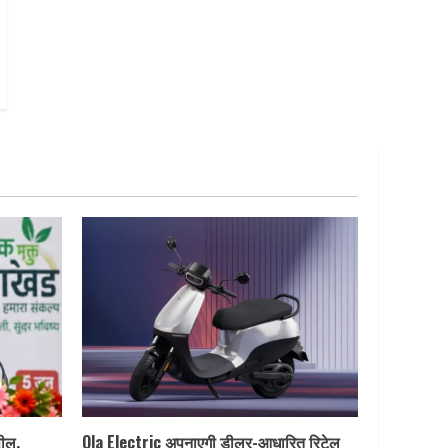
पील,
Ola Electric अपनाएगी डीलर-आधारित रिटेल