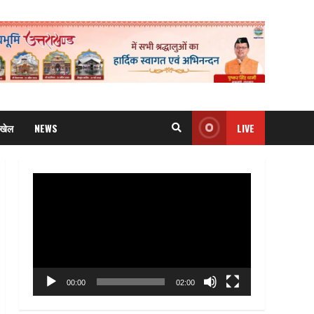
खेल
NEWS
LIVE
Video
Player
00:00
02:00