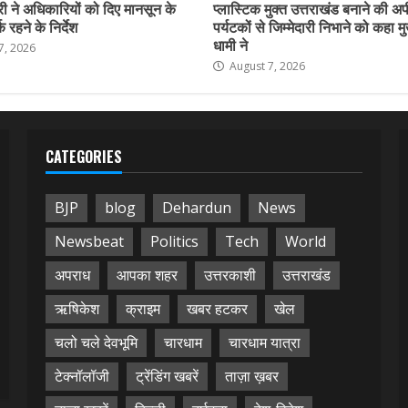
ी ने अधिकारियों को दिए मानसून के
प्लास्टिक मुक्त उत्तराखंड बनाने की अ
 रहने के निर्देश
पर्यटकों से जिम्मेदारी निभाने को कहा मु
धामी ने
7, 2026
August 7, 2026
CATEGORIES
BJP
blog
Dehardun
News
Newsbeat
Politics
Tech
World
अपराध
आपका शहर
उत्तरकाशी
उत्तराखंड
ऋषिकेश
क्राइम
खबर हटकर
खेल
चलो चले देवभूमि
चारधाम
चारधाम यात्रा
टेक्नॉलॉजी
ट्रेंडिंग खबरें
ताज़ा ख़बर