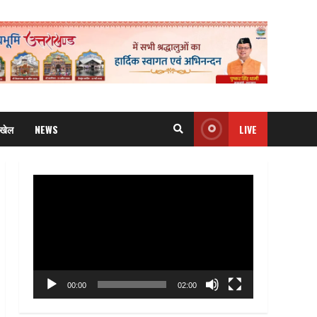
खेल
NEWS
LIVE
Video
Player
00:00
02:00