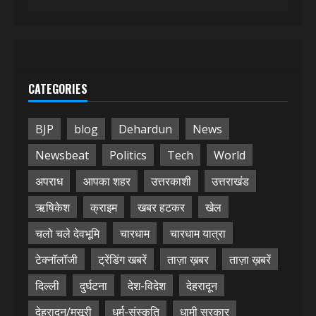
CATEGORIES
BJP
blog
Dehardun
News
Newsbeat
Politics
Tech
World
अपराध
आपका शहर
उत्तरकाशी
उत्तराखंड
ऋषिकेश
क्राइम
खबर हटकर
खेल
चलो चले देवभूमि
चारधाम
चारधाम यात्रा
टेक्नॉलॉजी
ट्रेंडिंग खबरें
ताज़ा ख़बर
ताज़ा ख़बरें
दिल्ली
दुर्घटना
देश-विदेश
देहरादून
देहरादून/मसूरी
धर्म-संस्कृति
धामी सरकार