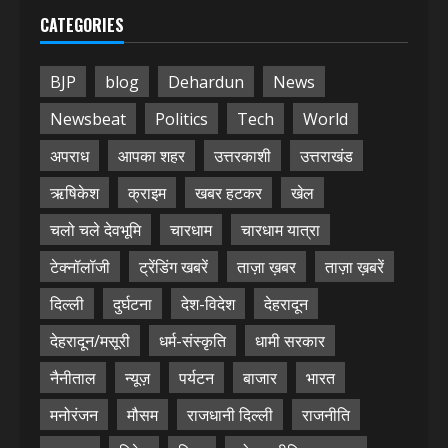
CATEGORIES
BJP
blog
Dehardun
News
Newsbeat
Politics
Tech
World
अपराध
आपका शहर
उत्तरकाशी
उत्तराखंड
ऋषिकेश
क्राइम
खबर हटकर
खेल
चलो चले देवभूमि
चारधाम
चारधाम यात्रा
टेक्नॉलॉजी
ट्रेंडिंग खबरें
ताज़ा ख़बर
ताज़ा ख़बरें
दिल्ली
दुर्घटना
देश-विदेश
देहरादून
देहरादून/मसूरी
धर्म-संस्कृति
धामी सरकार
नैनीताल
न्यूज़
पर्यटन
बाजार
भारत
मनोरंजन
मौसम
राजधानी दिल्ली
राजनीति