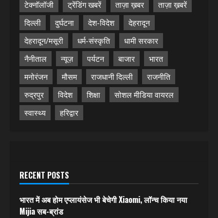
टेक्नॉलॉजी
ट्रेंडिंग खबरें
ताज़ा ख़बर
ताज़ा ख़बरें
दिल्ली
दुर्घटना
देश-विदेश
देहरादून
देहरादून/मसूरी
धर्म-संस्कृति
धामी सरकार
नैनीताल
न्यूज़
पर्यटन
बाजार
भारत
मनोरंजन
मौसम
राजधानी दिल्ली
राजनीति
रुद्रपुर
विदेश
शिक्षा
सोशल मीडिया वायरल
स्वास्थ्य
हरिद्वार
RECENT POSTS
भारत में अब होम एप्लायंसेज भी बेचेगी Xiaomi, लॉन्च किया नया
Mijia सब-ब्रांड