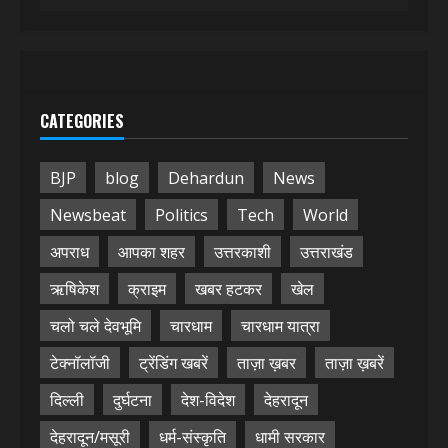
CATEGORIES
BJP
blog
Dehardun
News
Newsbeat
Politics
Tech
World
अपराध
आपका शहर
उत्तरकाशी
उत्तराखंड
ऋषिकेश
क्राइम
खबर हटकर
खेल
चलो चले देवभूमि
चारधाम
चारधाम यात्रा
टेक्नॉलॉजी
ट्रेंडिंग खबरें
ताज़ा ख़बर
ताज़ा ख़बरें
दिल्ली
दुर्घटना
देश-विदेश
देहरादून
देहरादून/मसूरी
धर्म-संस्कृति
धामी सरकार