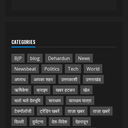
CATEGORIES
BJP
blog
Dehardun
News
Newsbeat
Politics
Tech
World
अपराध
आपका शहर
उत्तरकाशी
उत्तराखंड
ऋषिकेश
क्राइम
खबर हटकर
खेल
चलो चले देवभूमि
चारधाम
चारधाम यात्रा
टेक्नॉलॉजी
ट्रेंडिंग खबरें
ताज़ा ख़बर
ताज़ा ख़बरें
दिल्ली
दुर्घटना
देश-विदेश
देहरादून