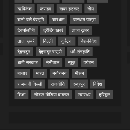
ऋषिकेश
क्राइम
खबर हटकर
खेल
चलो चले देवभूमि
चारधाम
चारधाम यात्रा
टेक्नॉलॉजी
ट्रेंडिंग खबरें
ताज़ा ख़बर
ताज़ा ख़बरें
दिल्ली
दुर्घटना
देश-विदेश
देहरादून
देहरादून/मसूरी
धर्म-संस्कृति
धामी सरकार
नैनीताल
न्यूज़
पर्यटन
बाजार
भारत
मनोरंजन
मौसम
राजधानी दिल्ली
राजनीति
रुद्रपुर
विदेश
शिक्षा
सोशल मीडिया वायरल
स्वास्थ्य
हरिद्वार