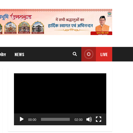
खेल
NEWS
LIVE
Video
Player
00:00
02:00