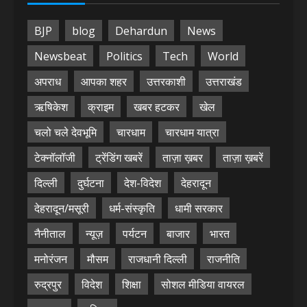
BJP
blog
Dehardun
News
Newsbeat
Politics
Tech
World
अपराध
आपका शहर
उत्तरकाशी
उत्तराखंड
ऋषिकेश
क्राइम
खबर हटकर
खेल
चलो चले देवभूमि
चारधाम
चारधाम यात्रा
टेक्नॉलॉजी
ट्रेंडिंग खबरें
ताज़ा ख़बर
ताज़ा ख़बरें
दिल्ली
दुर्घटना
देश-विदेश
देहरादून
देहरादून/मसूरी
धर्म-संस्कृति
धामी सरकार
नैनीताल
न्यूज़
पर्यटन
बाजार
भारत
मनोरंजन
मौसम
राजधानी दिल्ली
राजनीति
रुद्रपुर
विदेश
शिक्षा
सोशल मीडिया वायरल