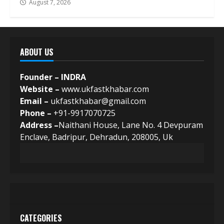
August 7, 2026
ABOUT US
Founder – INDRA
Website –
www.ukfastkhabar.com
Email –
ukfastkhabar@gmail.com
Phone –
+91-9917070725
Address –
Naithani House, Lane No. 4 Devpuram
Enclave, Badripur, Dehradun, 208005, Uk
CATEGORIES