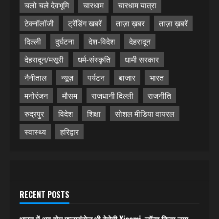
चलो चले देवभूमि
चारधाम
चारधाम यात्रा
टेक्नॉलॉजी
ट्रेंडिंग खबरें
ताज़ा ख़बर
ताज़ा ख़बरें
दिल्ली
दुर्घटना
देश-विदेश
देहरादून
देहरादून/मसूरी
धर्म-संस्कृति
धामी सरकार
नैनीताल
न्यूज़
पर्यटन
बाजार
भारत
मनोरंजन
मौसम
राजधानी दिल्ली
राजनीति
रुद्रपुर
विदेश
शिक्षा
सोशल मीडिया वायरल
स्वास्थ्य
हरिद्वार
RECENT POSTS