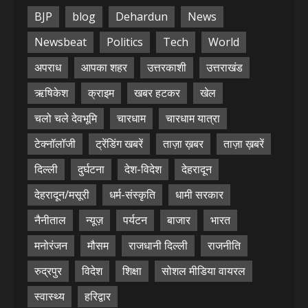
BJP
blog
Dehardun
News
Newsbeat
Politics
Tech
World
अपराध
आपका शहर
उत्तरकाशी
उत्तराखंड
ऋषिकेश
क्राइम
खबर हटकर
खेल
चलो चले देवभूमि
चारधाम
चारधाम यात्रा
टेक्नॉलॉजी
ट्रेंडिंग खबरें
ताज़ा ख़बर
ताज़ा ख़बरें
दिल्ली
दुर्घटना
देश-विदेश
देहरादून
देहरादून/मसूरी
धर्म-संस्कृति
धामी सरकार
नैनीताल
न्यूज़
पर्यटन
बाजार
भारत
मनोरंजन
मौसम
राजधानी दिल्ली
राजनीति
रुद्रपुर
विदेश
शिक्षा
सोशल मीडिया वायरल
स्वास्थ्य
हरिद्वार