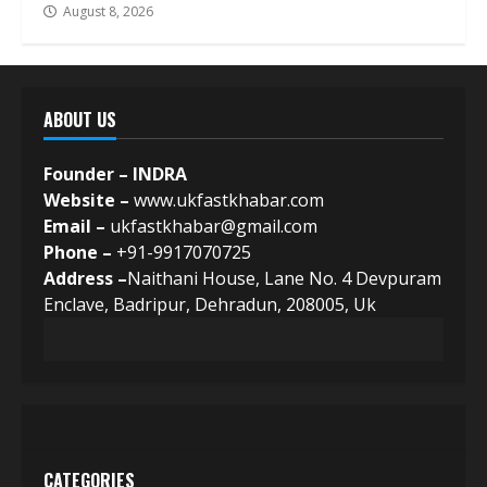
August 8, 2026
ABOUT US
Founder – INDRA
Website –
www.ukfastkhabar.com
Email –
ukfastkhabar@gmail.com
Phone –
+91-9917070725
Address –
Naithani House, Lane No. 4 Devpuram
Enclave, Badripur, Dehradun, 208005, Uk
CATEGORIES