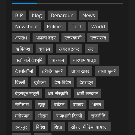
BJP
blog
Dehardun
News
Newsbeat
Politics
Tech
World
अपराध
आपका शहर
उत्तरकाशी
उत्तराखंड
ऋषिकेश
क्राइम
खबर हटकर
खेल
चलो चले देवभूमि
चारधाम
चारधाम यात्रा
टेक्नॉलॉजी
ट्रेंडिंग खबरें
ताज़ा ख़बर
ताज़ा ख़बरें
दिल्ली
दुर्घटना
देश-विदेश
देहरादून
देहरादून/मसूरी
धर्म-संस्कृति
धामी सरकार
नैनीताल
न्यूज़
पर्यटन
बाजार
भारत
मनोरंजन
मौसम
राजधानी दिल्ली
राजनीति
रुद्रपुर
विदेश
शिक्षा
सोशल मीडिया वायरल