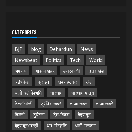
CATEGORIES
BJP
blog
Dehardun
News
Newsbeat
Politics
Tech
World
अपराध
आपका शहर
उत्तरकाशी
उत्तराखंड
ऋषिकेश
क्राइम
खबर हटकर
खेल
चलो चले देवभूमि
चारधाम
चारधाम यात्रा
टेक्नॉलॉजी
ट्रेंडिंग खबरें
ताज़ा ख़बर
ताज़ा ख़बरें
दिल्ली
दुर्घटना
देश-विदेश
देहरादून
देहरादून/मसूरी
धर्म-संस्कृति
धामी सरकार