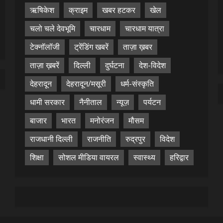
ऋषिकेश
क्राइम
खबर हटकर
खेल
चलो चले देवभूमि
चारधाम
चारधाम यात्रा
टेक्नॉलॉजी
ट्रेंडिंग खबरें
ताज़ा ख़बर
ताज़ा ख़बरें
दिल्ली
दुर्घटना
देश-विदेश
देहरादून
देहरादून/मसूरी
धर्म-संस्कृति
धामी सरकार
नैनीताल
न्यूज़
पर्यटन
बाजार
भारत
मनोरंजन
मौसम
राजधानी दिल्ली
राजनीति
रुद्रपुर
विदेश
शिक्षा
सोशल मीडिया वायरल
स्वास्थ्य
हरिद्वार