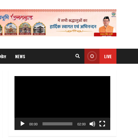
खेल
NEWS
LIVE
Video
Player
00:00
02:00