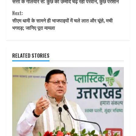
सत्ता के गलियारे से: कुछ की उम्मीदें चढ़ रही परवान, कुछ परेशान
Reading
Next:
सीएम धामी के सामने ही भाजपाइयों में चले लात और घूंसे, मची
भगदड़; जानिए पूरा मामला
RELATED STORIES