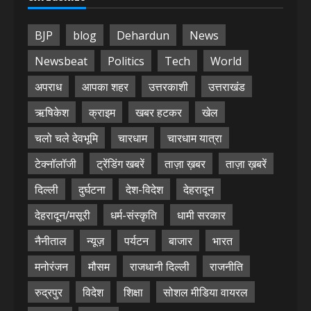
BJP
blog
Dehardun
News
Newsbeat
Politics
Tech
World
अपराध
आपका शहर
उत्तरकाशी
उत्तराखंड
ऋषिकेश
क्राइम
खबर हटकर
खेल
चलो चले देवभूमि
चारधाम
चारधाम यात्रा
टेक्नॉलॉजी
ट्रेंडिंग खबरें
ताज़ा ख़बर
ताज़ा ख़बरें
दिल्ली
दुर्घटना
देश-विदेश
देहरादून
देहरादून/मसूरी
धर्म-संस्कृति
धामी सरकार
नैनीताल
न्यूज़
पर्यटन
बाजार
भारत
मनोरंजन
मौसम
राजधानी दिल्ली
राजनीति
रुद्रपुर
विदेश
शिक्षा
सोशल मीडिया वायरल