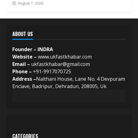
August 7, 2026
ABOUT US
Founder – INDRA
Website –
www.ukfastkhabar.com
Email –
ukfastkhabar@gmail.com
Phone –
+91-9917070725
Address –
Naithani House, Lane No. 4 Devpuram
Enclave, Badripur, Dehradun, 208005, Uk
CATEGORIES