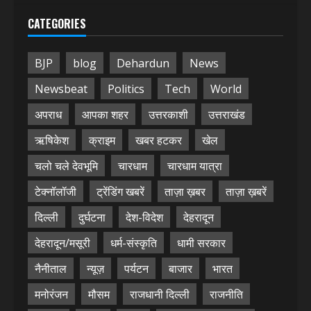
CATEGORIES
BJP
blog
Dehardun
News
Newsbeat
Politics
Tech
World
अपराध
आपका शहर
उत्तरकाशी
उत्तराखंड
ऋषिकेश
क्राइम
खबर हटकर
खेल
चलो चले देवभूमि
चारधाम
चारधाम यात्रा
टेक्नॉलॉजी
ट्रेंडिंग खबरें
ताज़ा ख़बर
ताज़ा ख़बरें
दिल्ली
दुर्घटना
देश-विदेश
देहरादून
देहरादून/मसूरी
धर्म-संस्कृति
धामी सरकार
नैनीताल
न्यूज़
पर्यटन
बाजार
भारत
मनोरंजन
मौसम
राजधानी दिल्ली
राजनीति