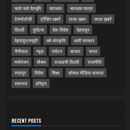
चलो चले देवभूमि
चारधाम
चारधाम यात्रा
टेक्नॉलॉजी
ट्रेंडिंग खबरें
ताज़ा ख़बर
ताज़ा ख़बरें
दिल्ली
दुर्घटना
देश-विदेश
देहरादून
देहरादून/मसूरी
धर्म-संस्कृति
धामी सरकार
नैनीताल
न्यूज़
पर्यटन
बाजार
भारत
मनोरंजन
मौसम
राजधानी दिल्ली
राजनीति
रुद्रपुर
विदेश
शिक्षा
सोशल मीडिया वायरल
स्वास्थ्य
हरिद्वार
RECENT POSTS