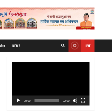
खेल
NEWS
LIVE
Video
Player
00:00
02:00