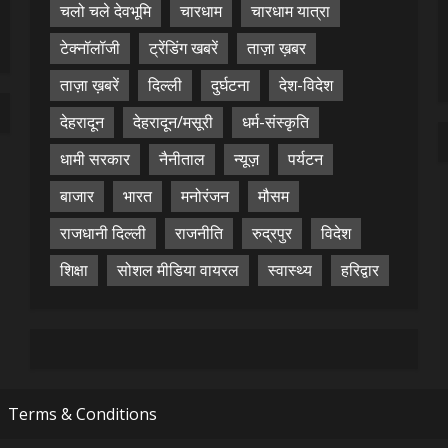
चलो चले देवभूमि
चारधाम
चारधाम यात्रा
टेक्नॉलॉजी
ट्रेंडिंग खबरें
ताज़ा ख़बर
ताज़ा ख़बरें
दिल्ली
दुर्घटना
देश-विदेश
देहरादून
देहरादून/मसूरी
धर्म-संस्कृति
धामी सरकार
नैनीताल
न्यूज़
पर्यटन
बाजार
भारत
मनोरंजन
मौसम
राजधानी दिल्ली
राजनीति
रुद्रपुर
विदेश
शिक्षा
सोशल मीडिया वायरल
स्वास्थ्य
हरिद्वार
Terms & Conditions