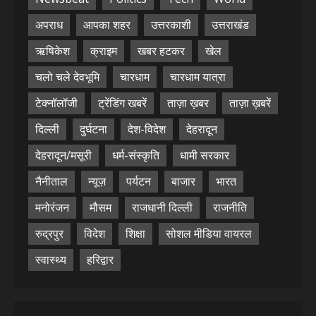
अपराध
आपका शहर
उत्तरकाशी
उत्तराखंड
ऋषिकेश
क्राइम
खबर हटकर
खेल
चलो चले देवभूमि
चारधाम
चारधाम यात्रा
टेक्नॉलॉजी
ट्रेंडिंग खबरें
ताज़ा ख़बर
ताज़ा ख़बरें
दिल्ली
दुर्घटना
देश-विदेश
देहरादून
देहरादून/मसूरी
धर्म-संस्कृति
धामी सरकार
नैनीताल
न्यूज़
पर्यटन
बाजार
भारत
मनोरंजन
मौसम
राजधानी दिल्ली
राजनीति
रुद्रपुर
विदेश
शिक्षा
सोशल मीडिया वायरल
स्वास्थ्य
हरिद्वार