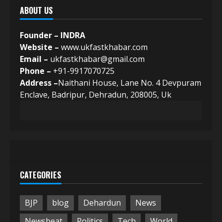
ABOUT US
Founder – INDRA
Website –
www.ukfastkhabar.com
Email –
ukfastkhabar@gmail.com
Phone –
+91-9917070725
Address –
Naithani House, Lane No. 4 Devpuram
Enclave, Badripur, Dehradun, 208005, Uk
CATEGORIES
BJP
blog
Dehardun
News
Newsbeat
Politics
Tech
World