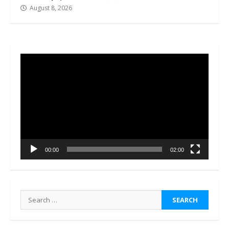
August 8, 2026
Video
Player
00:00
02:00
Search
for: