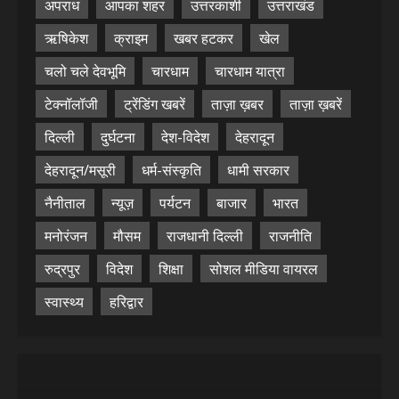
अपराध
आपका शहर
उत्तरकाशी
उत्तराखंड
ऋषिकेश
क्राइम
खबर हटकर
खेल
चलो चले देवभूमि
चारधाम
चारधाम यात्रा
टेक्नॉलॉजी
ट्रेंडिंग खबरें
ताज़ा ख़बर
ताज़ा ख़बरें
दिल्ली
दुर्घटना
देश-विदेश
देहरादून
देहरादून/मसूरी
धर्म-संस्कृति
धामी सरकार
नैनीताल
न्यूज़
पर्यटन
बाजार
भारत
मनोरंजन
मौसम
राजधानी दिल्ली
राजनीति
रुद्रपुर
विदेश
शिक्षा
सोशल मीडिया वायरल
स्वास्थ्य
हरिद्वार