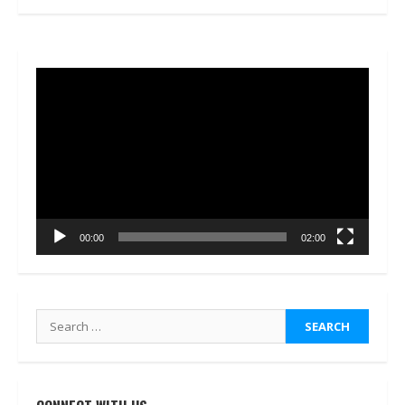
Video
Player
00:00
02:00
Search
for: