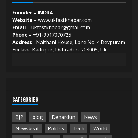
Founder – INDRA
Website –
www.ukfastkhabar.com
Email –
ukfastkhabar@gmail.com
Phone –
+91-9917070725
Address –
Naithani House, Lane No. 4 Devpuram
Enclave, Badripur, Dehradun, 208005, Uk
CATEGORIES
BJP
blog
Dehardun
News
Newsbeat
Politics
Tech
World