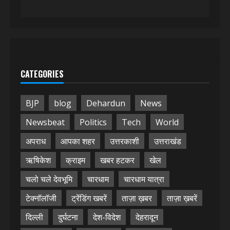
CATEGORIES
BJP
blog
Dehardun
News
Newsbeat
Politics
Tech
World
अपराध
आपका शहर
उत्तरकाशी
उत्तराखंड
ऋषिकेश
क्राइम
खबर हटकर
खेल
चलो चले देवभूमि
चारधाम
चारधाम यात्रा
टेक्नॉलॉजी
ट्रेंडिंग खबरें
ताज़ा ख़बर
ताज़ा ख़बरें
दिल्ली
दुर्घटना
देश-विदेश
देहरादून