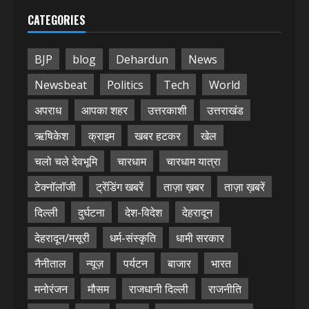
CATEGORIES
BJP
blog
Dehardun
News
Newsbeat
Politics
Tech
World
अपराध
आपका शहर
उत्तरकाशी
उत्तराखंड
ऋषिकेश
क्राइम
खबर हटकर
खेल
चलो चले देवभूमि
चारधाम
चारधाम यात्रा
टेक्नॉलॉजी
ट्रेंडिंग खबरें
ताज़ा ख़बर
ताज़ा ख़बरें
दिल्ली
दुर्घटना
देश-विदेश
देहरादून
देहरादून/मसूरी
धर्म-संस्कृति
धामी सरकार
नैनीताल
न्यूज़
पर्यटन
बाजार
भारत
मनोरंजन
मौसम
राजधानी दिल्ली
राजनीति