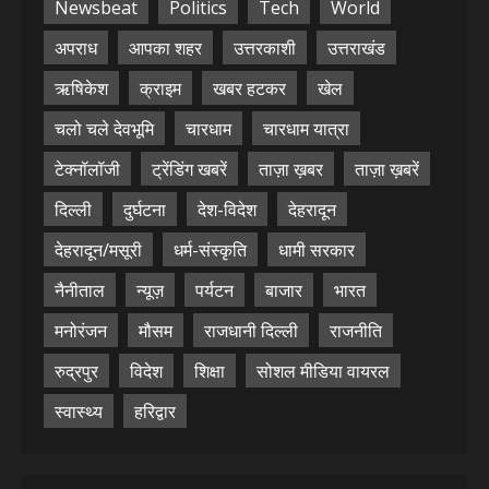
Newsbeat
Politics
Tech
World
अपराध
आपका शहर
उत्तरकाशी
उत्तराखंड
ऋषिकेश
क्राइम
खबर हटकर
खेल
चलो चले देवभूमि
चारधाम
चारधाम यात्रा
टेक्नॉलॉजी
ट्रेंडिंग खबरें
ताज़ा ख़बर
ताज़ा ख़बरें
दिल्ली
दुर्घटना
देश-विदेश
देहरादून
देहरादून/मसूरी
धर्म-संस्कृति
धामी सरकार
नैनीताल
न्यूज़
पर्यटन
बाजार
भारत
मनोरंजन
मौसम
राजधानी दिल्ली
राजनीति
रुद्रपुर
विदेश
शिक्षा
सोशल मीडिया वायरल
स्वास्थ्य
हरिद्वार