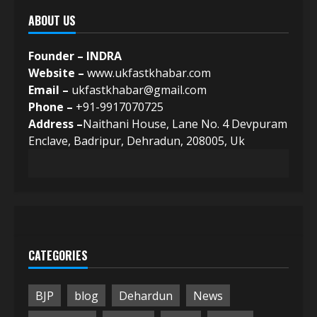
ABOUT US
Founder – INDRA
Website –
www.ukfastkhabar.com
Email –
ukfastkhabar@gmail.com
Phone –
+91-9917070725
Address –
Naithani House, Lane No. 4 Devpuram
Enclave, Badripur, Dehradun, 208005, Uk
CATEGORIES
BJP
blog
Dehardun
News