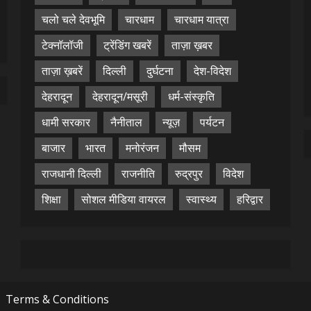
चलो चले देवभूमि
चारधाम
चारधाम यात्रा
टेक्नॉलॉजी
ट्रेंडिंग खबरें
ताज़ा ख़बर
ताज़ा ख़बरें
दिल्ली
दुर्घटना
देश-विदेश
देहरादून
देहरादून/मसूरी
धर्म-संस्कृति
धामी सरकार
नैनीताल
न्यूज़
पर्यटन
बाजार
भारत
मनोरंजन
मौसम
राजधानी दिल्ली
राजनीति
रुद्रपुर
विदेश
शिक्षा
सोशल मीडिया वायरल
स्वास्थ्य
हरिद्वार
Terms & Conditions