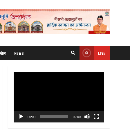
खेल
NEWS
LIVE
Video
Player
00:00
02:00