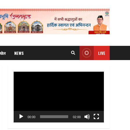
खेल
NEWS
LIVE
Video
Player
00:00
02:00