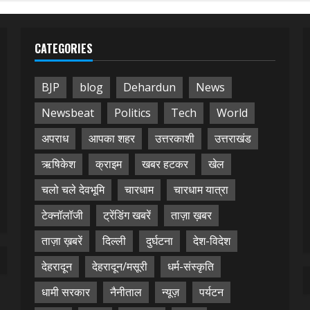
CATEGORIES
BJP
blog
Dehardun
News
Newsbeat
Politics
Tech
World
अपराध
आपका शहर
उत्तरकाशी
उत्तराखंड
ऋषिकेश
क्राइम
खबर हटकर
खेल
चलो चले देवभूमि
चारधाम
चारधाम यात्रा
टेक्नॉलॉजी
ट्रेंडिंग खबरें
ताज़ा ख़बर
ताज़ा ख़बरें
दिल्ली
दुर्घटना
देश-विदेश
देहरादून
देहरादून/मसूरी
धर्म-संस्कृति
धामी सरकार
नैनीताल
न्यूज़
पर्यटन