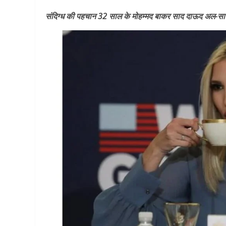
संदिग्ध की पहचान 32 साल के मोहम्मद बाकर साद दाऊद अल-सादी के 