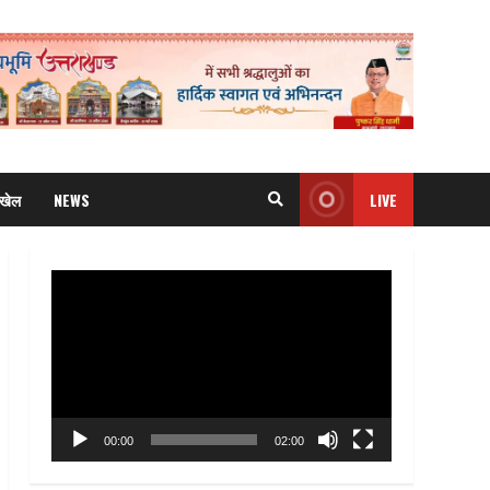
खेल
NEWS
LIVE
Video
Player
00:00
02:00