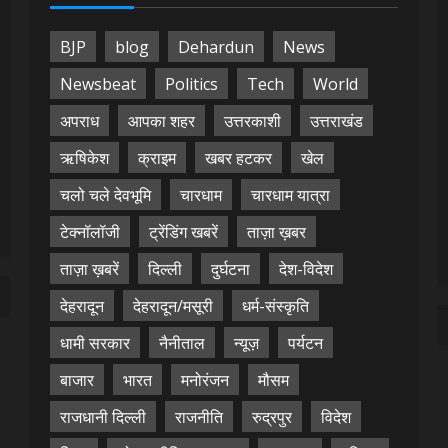
BJP
blog
Dehardun
News
Newsbeat
Politics
Tech
World
अपराध
आपका शहर
उत्तरकाशी
उत्तराखंड
ऋषिकेश
क्राइम
खबर हटकर
खेल
चलो चले देवभूमि
चारधाम
चारधाम यात्रा
टेक्नॉलॉजी
ट्रेंडिंग खबरें
ताज़ा ख़बर
ताज़ा ख़बरें
दिल्ली
दुर्घटना
देश-विदेश
देहरादून
देहरादून/मसूरी
धर्म-संस्कृति
धामी सरकार
नैनीताल
न्यूज़
पर्यटन
बाजार
भारत
मनोरंजन
मौसम
राजधानी दिल्ली
राजनीति
रुद्रपुर
विदेश