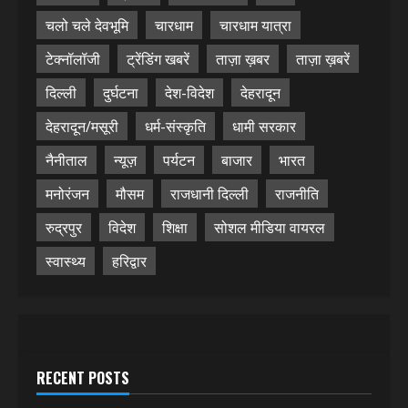
चलो चले देवभूमि
चारधाम
चारधाम यात्रा
टेक्नॉलॉजी
ट्रेंडिंग खबरें
ताज़ा ख़बर
ताज़ा ख़बरें
दिल्ली
दुर्घटना
देश-विदेश
देहरादून
देहरादून/मसूरी
धर्म-संस्कृति
धामी सरकार
नैनीताल
न्यूज़
पर्यटन
बाजार
भारत
मनोरंजन
मौसम
राजधानी दिल्ली
राजनीति
रुद्रपुर
विदेश
शिक्षा
सोशल मीडिया वायरल
स्वास्थ्य
हरिद्वार
RECENT POSTS