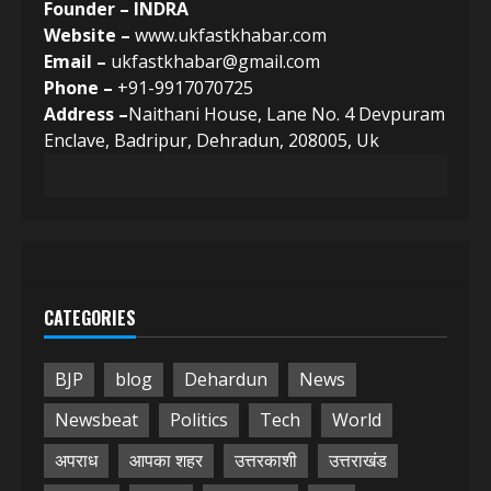
Founder – INDRA
Website –
www.ukfastkhabar.com
Email –
ukfastkhabar@gmail.com
Phone –
+91-9917070725
Address –
Naithani House, Lane No. 4 Devpuram
Enclave, Badripur, Dehradun, 208005, Uk
CATEGORIES
BJP
blog
Dehardun
News
Newsbeat
Politics
Tech
World
अपराध
आपका शहर
उत्तरकाशी
उत्तराखंड