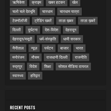
ऋषिकेश
क्राइम
खबर हटकर
खेल
चलो चले देवभूमि
चारधाम
चारधाम यात्रा
टेक्नॉलॉजी
ट्रेंडिंग खबरें
ताज़ा ख़बर
ताज़ा ख़बरें
दिल्ली
दुर्घटना
देश-विदेश
देहरादून
देहरादून/मसूरी
धर्म-संस्कृति
धामी सरकार
नैनीताल
न्यूज़
पर्यटन
बाजार
भारत
मनोरंजन
मौसम
राजधानी दिल्ली
राजनीति
रुद्रपुर
विदेश
शिक्षा
सोशल मीडिया वायरल
स्वास्थ्य
हरिद्वार
RECENT POSTS