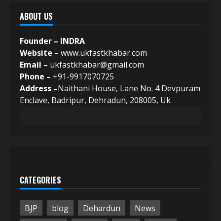
ABOUT US
Founder – INDRA
Website –
www.ukfastkhabar.com
Email –
ukfastkhabar@gmail.com
Phone –
+91-9917070725
Address –
Naithani House, Lane No. 4 Devpuram
Enclave, Badripur, Dehradun, 208005, Uk
CATEGORIES
BJP
blog
Dehardun
News