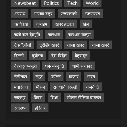
Newsbeat
Politics
Tech
World
अपराध
आपका शहर
उत्तरकाशी
उत्तराखंड
ऋषिकेश
क्राइम
खबर हटकर
खेल
चलो चले देवभूमि
चारधाम
चारधाम यात्रा
टेक्नॉलॉजी
ट्रेंडिंग खबरें
ताज़ा ख़बर
ताज़ा ख़बरें
दिल्ली
दुर्घटना
देश-विदेश
देहरादून
देहरादून/मसूरी
धर्म-संस्कृति
धामी सरकार
नैनीताल
न्यूज़
पर्यटन
बाजार
भारत
मनोरंजन
मौसम
राजधानी दिल्ली
राजनीति
रुद्रपुर
विदेश
शिक्षा
सोशल मीडिया वायरल
स्वास्थ्य
हरिद्वार