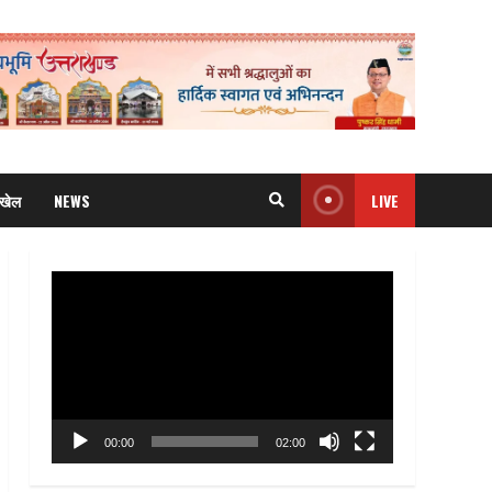
खेल
NEWS
LIVE
Video
Player
00:00
02:00