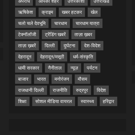
अपराध
आपका शहर
उत्तरकाशी
उत्तराखंड
ऋषिकेश
क्राइम
खबर हटकर
खेल
चलो चले देवभूमि
चारधाम
चारधाम यात्रा
टेक्नॉलॉजी
ट्रेंडिंग खबरें
ताज़ा ख़बर
ताज़ा ख़बरें
दिल्ली
दुर्घटना
देश-विदेश
देहरादून
देहरादून/मसूरी
धर्म-संस्कृति
धामी सरकार
नैनीताल
न्यूज़
पर्यटन
बाजार
भारत
मनोरंजन
मौसम
राजधानी दिल्ली
राजनीति
रुद्रपुर
विदेश
शिक्षा
सोशल मीडिया वायरल
स्वास्थ्य
हरिद्वार